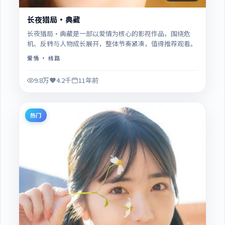
长夜猎局·典藏
长夜猎局·典藏是一部以爱情为核心的影视作品，围绕危
机、反转与人物成长展开，整体节奏紧凑，值得推荐观看。
爱情
· 线路
9.8万
4.2千
11年前
热门