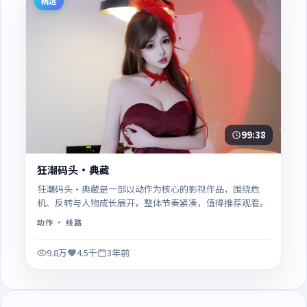
精选
99:38
狂潮码头·典藏
狂潮码头·典藏是一部以动作为核心的影视作品，围绕危
机、反转与人物成长展开，整体节奏紧凑，值得推荐观看。
动作
· 线路
9.8万
4.5千
3年前