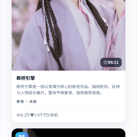
99:21
断桥引擎
断桥引擎是一部以爱情为核心的影视作品，围绕危机、反转
与人物成长展开，整体节奏紧凑，值得推荐观看。
爱情
· 线路
8.2万
3.9千
5年前
最新