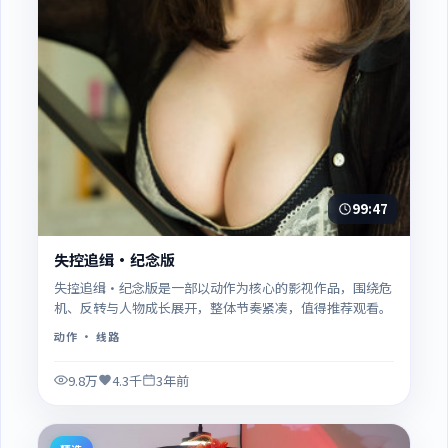
99:47
失控追缉·纪念版
失控追缉·纪念版是一部以动作为核心的影视作品，围绕危
机、反转与人物成长展开，整体节奏紧凑，值得推荐观看。
动作
· 线路
9.8万
4.3千
3年前