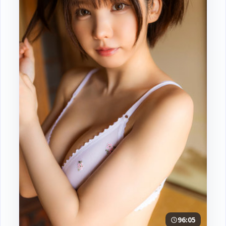
96:05