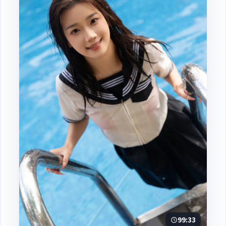
99:33