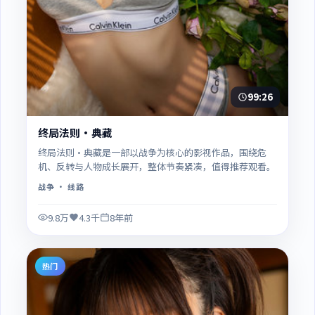
99:26
终局法则·典藏
终局法则·典藏是一部以战争为核心的影视作品，围绕危
机、反转与人物成长展开，整体节奏紧凑，值得推荐观看。
战争
· 线路
9.8万
4.3千
8年前
热门